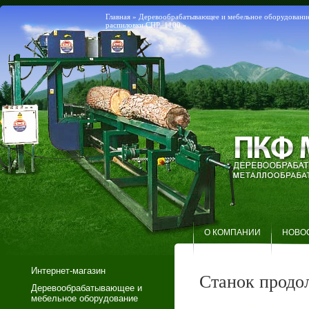
Главная
»
Деревообрабатывающее и мебельное оборудовани
распиловки СПР–1100
»
О КОМПАНИИ
НОВО
Интернет-магазин
Станок продо
Деревообрабатывающее и
мебельное оборудование