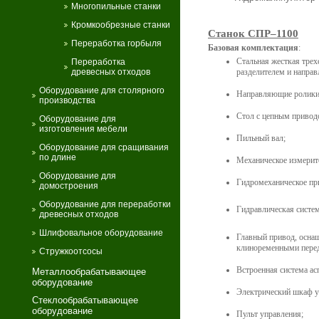
Многопильные станки
Кромкообрезные станки
Станок СПР–1100
Переработка горбыля
Базовая комплектация
:
Стальная жесткая трех
Переработка
древесных отходов
разделителем и напра
Оборудование для столярного
Направляющие ролики 
производства
Стол с цепным привод
Оборудование для
изготовления мебели
Пильный вал;
Оборудование для сращивания
по длине
Механическое измерит
Оборудование для
Гидромеханическое пр
домостроения
Оборудование для переработки
Гидравлическая систем
древесных отходов
Шлифовальное оборудование
Главный привод, оснащ
клиноременными пере
Стружкоотсосы
Встроенная система ас
Металлообрабатывающее
оборудование
Электрический шкаф у
Стеклообрабатывающее
оборудование
Пульт управления;