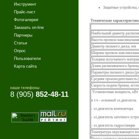
Инструмент
Защитные устройства,
Прайс-лист
Фотогалерея
Технические характеристик
Заказать on-line
Наибольший диаметр распили
Партнеры
Высота пропила максимальна
Статьи
Диаметр пильного диска, мм
Опрос
Ширина пропила максимальна
Пользователи
Толщина получаемого матери
Длина распиливаемого бревна
Карта сайта
Параметры пильного диска (р
Средняя производительность (
Скорость подачи бревна, м/сек
наши телефоны:
Установочная мощность, кВт
8 (905)
852-48-11
в т.ч - основной эл.двигатель
- эл.двигатель вентилятора
- эл.двигатель заточного устр
- эл.двигатель гидростанции
Температура окружающего воз
Выход готового пиломатериа