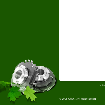
О К
© 2008 ООО ПКФ Маштехпром