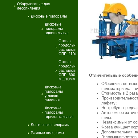
Оборудование для
лесопиления
Дисковые пилорамы
Дисковые
пилорамы
однопильные
Станок
продольной
распиловки
СПР–1100
Станок
продольной
распиловки
СПР–600
Отличительные особенн
МОЛОМА
Обеспечивает высо
Дисковые
пиломатериала. То
пилорамы
Стоимость в 2 раз
углового
Производительность
пиления
лафету;
Не требует предва
Дисковые
пилорамы
Автономное заточн
горизонтальные
пилы.
Независимый от ос
Ленточные пилорамы
Фреза очищает кору
Дополнительная ве
Рамные пилорамы
Гидроманипулятор 