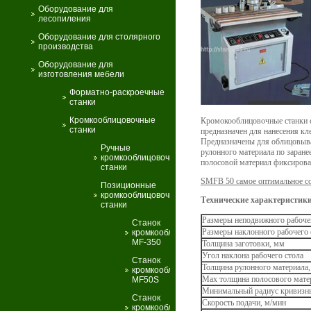
Оборудование для
лесопиления
Оборудование для столярного
производства
Оборудование для
изготовления мебели
Форматно-раскроечные
станки
Кромкооблицовочные
Кромокооблицовочные станки с
станки
предназначен для нанесения кл
Предназначены для облицовыв
Ручные
рулонного материала по заране
кромкооблицовочные
полосовой материал фиксирова
станки
SMFB 50 самое оптимальное со
Позиционные
кромкооблицовочные
Технические характеристик
станки
Размеры неподвижного рабоче
Станок
Размеры наклонного рабочего 
кромкооблицовочный
MF-350
Толщина заготовки, мм
Угол наклона рабочего стола
Станок
Толщина рулонного материала
кромкооблицовочный
Мах толщина полосового мате
MF50S
Минимальный радиус кривизн
Станок
Скорость подачи, м/мин
кромкооблицовочный