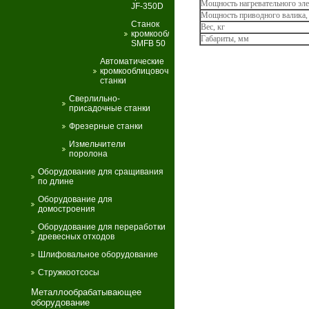
Мощность нагревательного эле
JF-350D
Мощность приводного валика,
Станок
Вес, кг
кромкооблицовочный
Габариты, мм
SMFB 50
Автоматические
кромкооблицовочные
станки
Сверлильно-
присадочные станки
Фрезерные станки
Измельчители
поролона
Оборудование для сращивания
по длине
Оборудование для
домостроения
Оборудование для переработки
древесных отходов
Шлифовальное оборудование
Стружкоотсосы
Металлообрабатывающее
оборудование