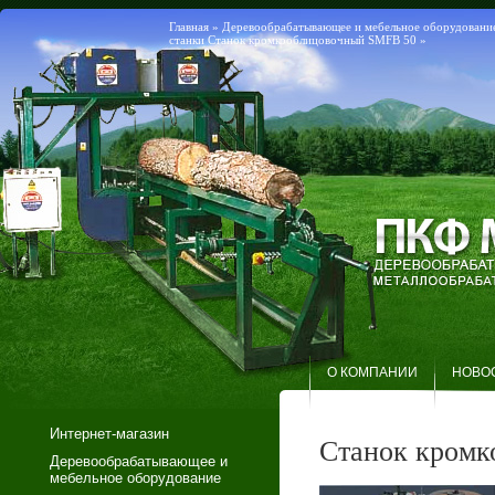
Главная
»
Деревообрабатывающее и мебельное оборудовани
станки
Станок кромкооблицовочный SMFB 50
»
О КОМПАНИИ
НОВО
Интернет-магазин
Станок кромк
Деревообрабатывающее и
мебельное оборудование